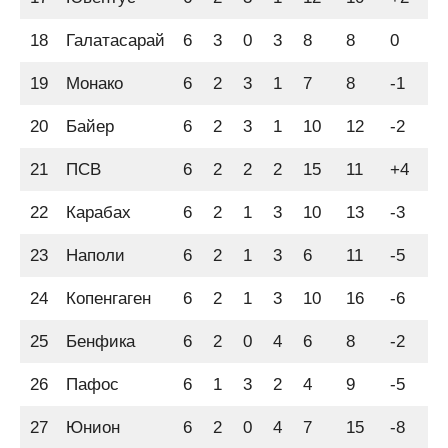
18
Галатасарай
6
3
0
3
8
8
0
9
19
Монако
6
2
3
1
7
8
-1
9
20
Байер
6
2
3
1
10
12
-2
9
21
ПСВ
6
2
2
2
15
11
+4
8
22
Карабах
6
2
1
3
10
13
-3
7
23
Наполи
6
2
1
3
6
11
-5
7
24
Копенгаген
6
2
1
3
10
16
-6
7
25
Бенфика
6
2
0
4
6
8
-2
6
26
Пафос
6
1
3
2
4
9
-5
6
27
Юнион
6
2
0
4
7
15
-8
6