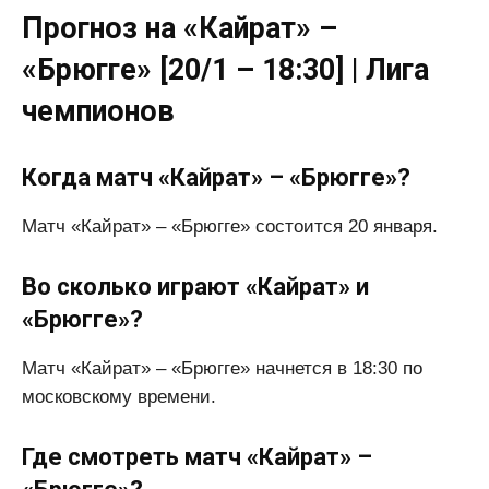
Прогноз на
«Кайрат» –
«Брюгге» [20/1 – 18:30]
| Лига
чемпионов
Когда матч «Кайрат» – «Брюгге»?
Матч «Кайрат» – «Брюгге» состоится 20 января.
Во сколько играют «Кайрат» и
«Брюгге»?
Матч «Кайрат» – «Брюгге» начнется в 18:30 по
московскому времени.
Где смотреть матч «Кайрат» –