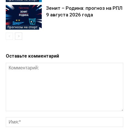
Зенит – Родина: прогноз на РПЛ
9 августа 2026 года
Прогнозы на спорт
Оставьте комментарий