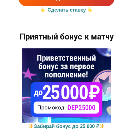
Сделать ставку
Приятный бонус к матчу
Забирай бонус до 25 000 ₽