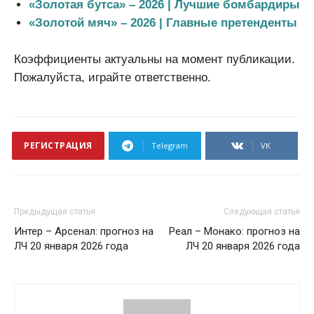
«Золотая бутса» – 2026 | Лучшие бомбардиры
«Золотой мяч» – 2026 | Главные претенденты
Коэффициенты актуальны на момент публикации.
Пожалуйста, играйте ответственно.
РЕГИСТРАЦИЯ
Telegram
VK
Предыдущая статья
Следующая статья
Интер – Арсенал: прогноз на
Реал – Монако: прогноз на
ЛЧ 20 января 2026 года
ЛЧ 20 января 2026 года