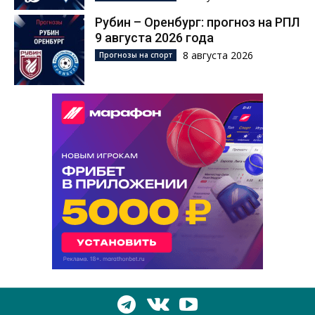
Рубин – Оренбург: прогноз на РПЛ
9 августа 2026 года
8 августа 2026
Прогнозы на спорт