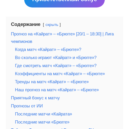
Содержание
скрыть
Прогноз на «Кайрат» – «Брюгге» [20/1 – 18:30] | Лига
чемпионов
Когда матч «Кайрат» – «Брюгге»?
Во сколько играют «Кайрат» и «Брюгге»?
Где смотреть матч «Кайрат» – «Брюгге»?
Коэффициенты на матч «Кайрат» – «Брюгге»
Тренды на матч «Кайрат» – «Брюгге»
Наш прогноз на матч «Кайрат» – «Брюгге»
Приятный бонус к матчу
Прогнозы от ИИ
Последние матчи «Кайрата»
Последние матчи «Брюгге»