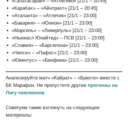
«Галатасарай» – «Атлетико» [21/1 – 20:45]
«Карабах» – «Айнтрахт» [21/1 – 20:45]
«Аталанта» – «Атлетик» [21/1 – 23:00]
«Бавария» – «Юнион» [21/1 – 23:00]
«Марсель» – «Ливерпуль» [21/1 – 23:00]
«Ньюкасл Юнайтед» – ПСВ [21/1 – 23:00]
«Славия» – «Барселона» [21/1 – 23:00]
«Челси» – «Пафос» [21/1 – 23:00]
«Ювентус» – «Бенфика» [21/1 – 23:00]
Анализируйте матч «Кайрат» – «Брюгге» вместе с
БК Марафон. Не пропустите другие
прогнозы на
Лигу чемпионов
.
Советуем также взглянуть на следующие
материалы: