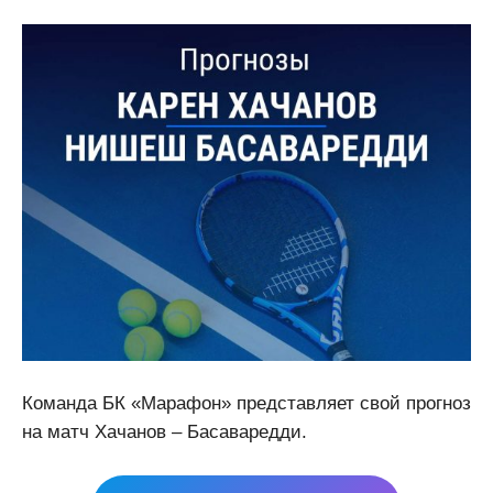
Команда БК «Марафон» представляет свой прогноз
на матч Хачанов – Басаваредди.