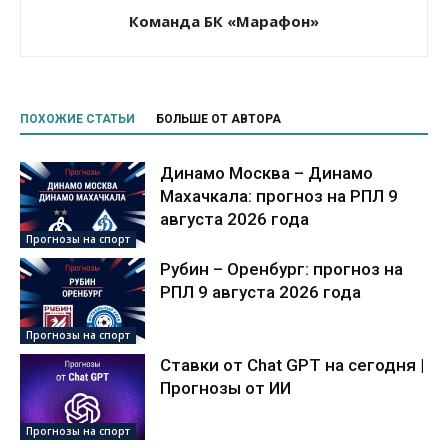
Команда БК «Марафон»
ПОХОЖИЕ СТАТЬИ
БОЛЬШЕ ОТ АВТОРА
Динамо Москва – Динамо
Махачкала: прогноз на РПЛ 9
августа 2026 года
Прогнозы на спорт
Рубин – Оренбург: прогноз на
РПЛ 9 августа 2026 года
Прогнозы на спорт
Ставки от Chat GPT на сегодня |
Прогнозы от ИИ
Прогнозы на спорт