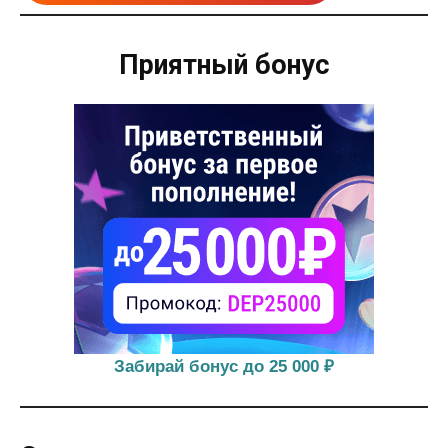
Приятный бонус
Забирай бонус до 25 000 ₽