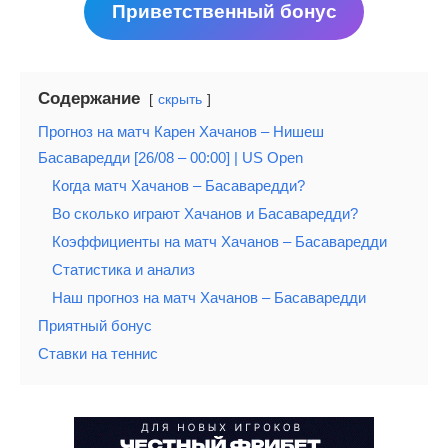
Приветственный бонус
Содержание
скрыть
Прогноз на матч Карен Хачанов – Нишеш
Басаваредди [26/08 – 00:00] | US Open
Когда матч Хачанов – Басаваредди?
Во сколько играют Хачанов и Басаваредди?
Коэффициенты на матч Хачанов – Басаваредди
Статистика и анализ
Наш прогноз на матч Хачанов – Басаваредди
Приятный бонус
Ставки на теннис