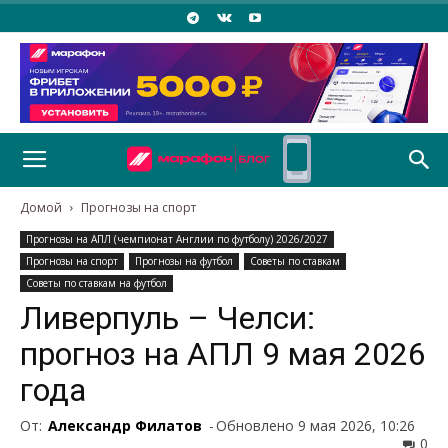
Домой
Прогнозы на спорт
Прогнозы на АПЛ (чемпионат Англии по футболу) 2026/2027
Прогнозы на спорт
Прогнозы на футбол
Советы по ставкам
Советы по ставкам на футбол
Ливерпуль – Челси:
прогноз на АПЛ 9 мая 2026
года
От:
Александр Филатов
-
Обновлено 9 мая 2026, 10:26
0