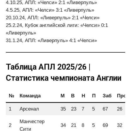
4.10.25, АПЛ: «Челси» 2:1 «Ливерпуль»
4.5.25, АПЛ: «Челси» 3:1 «Ливерпуль»
20.10.24, АПЛ: «Ливерпуль» 2:1 «Челси»
25.2.24, Кубок английской лиги: «Челси» 0:1
«Ливерпуль»
31.1.24, АПЛ: «Ливерпуль» 4:1 «Челси»
Таблица АПЛ 2025/26 |
Статистика чемпионата Англии
№
Команда
М
В
Н
П
Заб
Проп
1
Арсенал
35
23
7
5
67
26
Манчестер
2
34
21
8
5
69
32
Сити