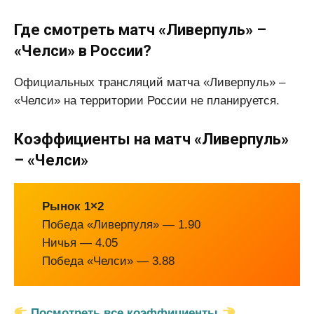
Где смотреть матч «Ливерпуль» –
«Челси» в России?
Официальных трансляций матча «Ливерпуль» –
«Челси» на территории России не планируется.
Коэффициенты на матч «Ливерпуль»
– «Челси»
Рынок 1×2
Победа «Ливерпуля» — 1.90
Ничья — 4.05
Победа «Челси» — 3.88
Посмотреть все коэффициенты