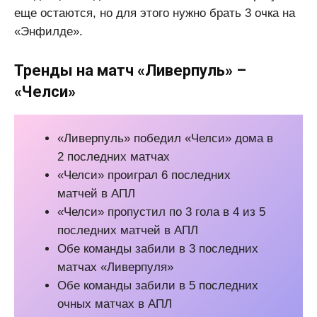
еще остаются, но для этого нужно брать 3 очка на
«Энфилде».
Тренды на матч «Ливерпуль» –
«Челси»
«Ливерпуль» победил «Челси» дома в
2 последних матчах
«Челси» проиграл 6 последних
матчей в АПЛ
«Челси» пропустил по 3 гола в 4 из 5
последних матчей в АПЛ
Обе команды забили в 3 последних
матчах «Ливерпуля»
Обе команды забили в 5 последних
очных матчах в АПЛ