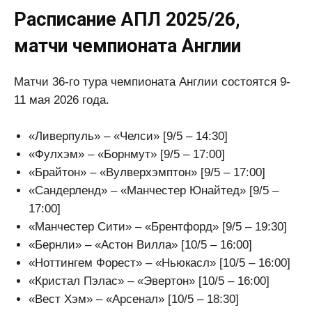
Расписание АПЛ 2025/26,
матчи чемпионата Англии
Матчи 36-го тура чемпионата Англии состоятся 9-
11 мая 2026 года.
«Ливерпуль» – «Челси» [9/5 – 14:30]
«Фулхэм» – «Борнмут» [9/5 – 17:00]
«Брайтон» – «Вулверхэмптон» [9/5 – 17:00]
«Сандерленд» – «Манчестер Юнайтед» [9/5 –
17:00]
«Манчестер Сити» – «Брентфорд» [9/5 – 19:30]
«Бернли» – «Астон Вилла» [10/5 – 16:00]
«Ноттингем Форест» – «Ньюкасл» [10/5 – 16:00]
«Кристал Пэлас» – «Эвертон» [10/5 – 16:00]
«Вест Хэм» – «Арсенал» [10/5 – 18:30]