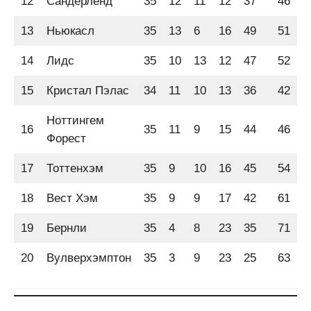
12
Сандерленд
35
12
11
12
37
46
13
Ньюкасл
35
13
6
16
49
51
14
Лидс
35
10
13
12
47
52
15
Кристал Пэлас
34
11
10
13
36
42
Ноттингем
16
35
11
9
15
44
46
Форест
17
Тоттенхэм
35
9
10
16
45
54
18
Вест Хэм
35
9
9
17
42
61
19
Бернли
35
4
8
23
35
71
20
Вулверхэмптон
35
3
9
23
25
63