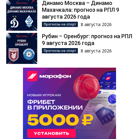
Динамо Москва – Динамо
Махачкала: прогноз на РПЛ 9
августа 2026 года
8 августа 2026
Прогнозы на спорт
Рубин – Оренбург: прогноз на РПЛ
9 августа 2026 года
8 августа 2026
Прогнозы на спорт