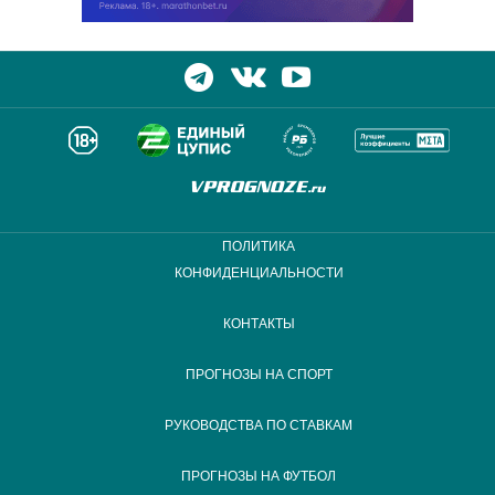
ПОЛИТИКА
КОНФИДЕНЦИАЛЬНОСТИ
КОНТАКТЫ
ПРОГНОЗЫ НА СПОРТ
РУКОВОДСТВА ПО СТАВКАМ
ПРОГНОЗЫ НА ФУТБОЛ