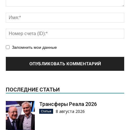
Запомнить мои данные
ПОСЛЕДНИЕ СТАТЬИ
Трансферы Реала 2026
8 августа 2026
Статьи