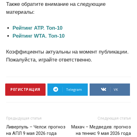
Также обратите внимание на следующие
материалы:
Рейтинг ATP. Топ-10
Рейтинг WTA. Топ-10
Коэффициенты актуальны на момент публикации.
Пожалуйста, играйте ответственно.
РЕГИСТРАЦИЯ
Telegram
VK
Предыдущая статья
Следующая статья
Ливерпуль – Челси: прогноз
Махач – Медведев: прогноз
на АПЛ 9 мая 2026 года
на теннис 9 мая 2026 года