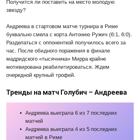
Получится ли поставить на место молодую
звезду?
Андреева в стартовом матче турнира в Риме
буквально смела с корта Антонию Ружич (6:1, 6:0).
Разделаться с оппоненткой получилось всего за
час. После обидного поражения в финале
мадридского «тысячника» Мирра крайне
мотивирована реабилитироваться. Ждем
очередной крупный трофей.
Тренды на матч Голубич – Андреева
Андреева выиграла 6 из 7 последних
матчей
Андреева выиграла 4 из 5 последних
матчей в Риме