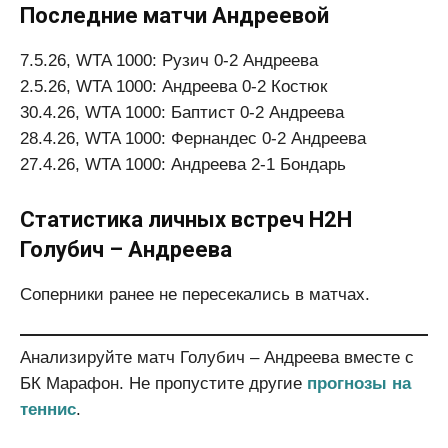
Последние матчи
Андреевой
7.5.26, WTA 1000: Рузич 0-2 Андреева
2.5.26, WTA 1000: Андреева 0-2 Костюк
30.4.26, WTA 1000: Баптист 0-2 Андреева
28.4.26, WTA 1000: Фернандес 0-2 Андреева
27.4.26, WTA 1000: Андреева 2-1 Бондарь
Статистика личных встреч H2H
Голубич
–
Андреева
Соперники ранее не пересекались в матчах.
Анализируйте матч Голубич – Андреева вместе с
БК Марафон. Не пропустите другие
п
р
огнозы на
теннис
.