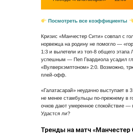
Посмотреть все коэффициенты
Кризис «Манчестер Сити» совпал с г
норвежца на родину не помогло — «го
1:3 и вылетели из топ-8 общего этапа
успешным — Пеп Гвардиола усадил гла
«Вулверхэмптоном» 2:0. Возможно, тр
плей-офф.
«Галатасарай» неудачно выступает в 3
не менее стамбульцы по-прежнему в го
очков дают умеренное спокойствие — г
Удастся ли?
Тренды на матч «Манчестер 