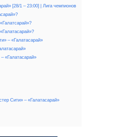
ай» [28/1 – 23:00] | Лига чемпионов
асарай»?
 «Галатсарай»?
 «Галатасарай»?
и» – «Галатасарай»
алатасарай»
 – «Галатасарай»
стер Сити» – «Галатасарай»