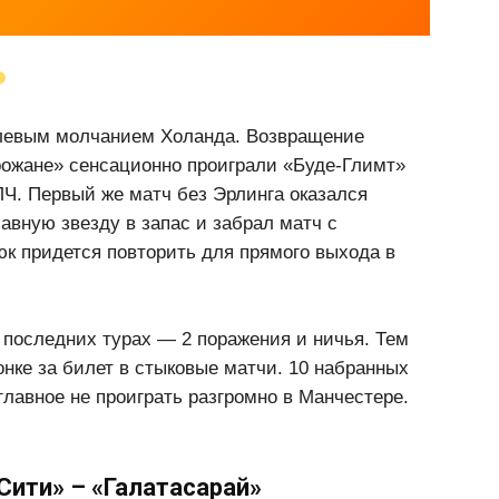
олевым молчанием Холанда. Возвращение
рожане» сенсационно проиграли «Буде-Глимт»
 ЛЧ. Первый же матч без Эрлинга оказался
вную звезду в запас и забрал матч с
юк придется повторить для прямого выхода в
 последних турах — 2 поражения и ничья. Тем
нке за билет в стыковые матчи. 10 набранных
лавное не проиграть разгромно в Манчестере.
Сити» – «Галатасарай»