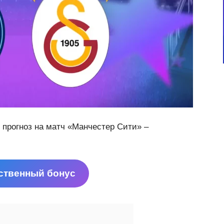
 прогноз на матч «Манчестер Сити» –
ственный бонус