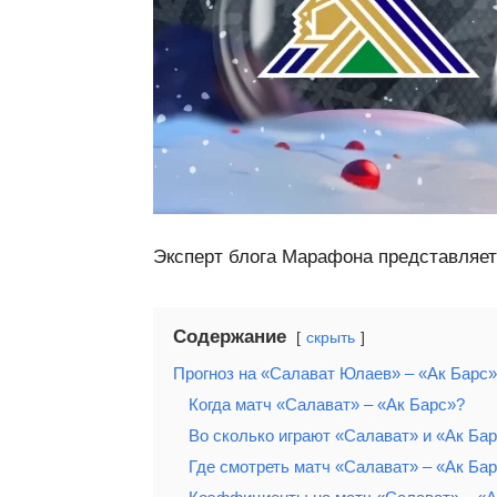
Эксперт блога Марафона представляет 
Содержание
скрыть
Прогноз на «Салават Юлаев» – «Ак Барс» [
Когда матч «Салават» – «Ак Барс»?
Во сколько играют «Салават» и «Ак Ба
Где смотреть матч «Салават» – «Ак Ба