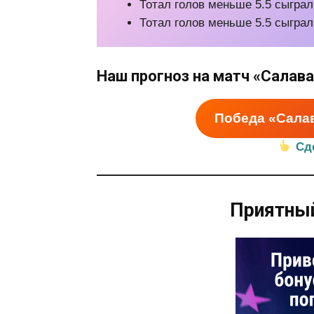
Тотал голов меньше 5.5 сыграл
Тотал голов меньше 5.5 сыграл
Наш прогноз на матч «Салава
Победа «Салав
Сде
Приятный