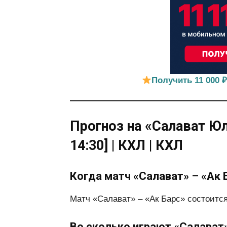
Получить 11 000
Прогноз на
«Салават Юл
14:30] | КХЛ
| КХЛ
Когда матч «Салават» – «Ак
Матч «Салават» – «Ак Барс» состоится
Во сколько играют «Салават»