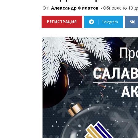
От:
Александр Филатов
-
Обновлено 19 де
РЕГИСТРАЦИЯ
Telegram