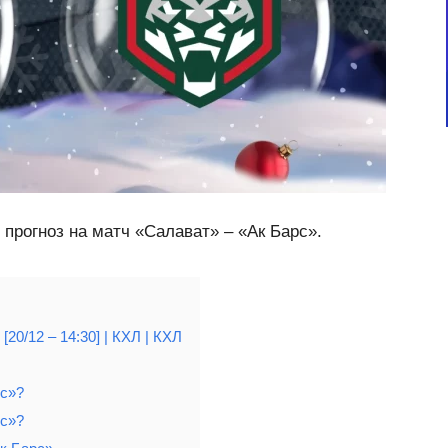
прогноз на матч «Салават» – «Ак Барс».
20/12 – 14:30] | КХЛ | КХЛ
рс»?
рс»?