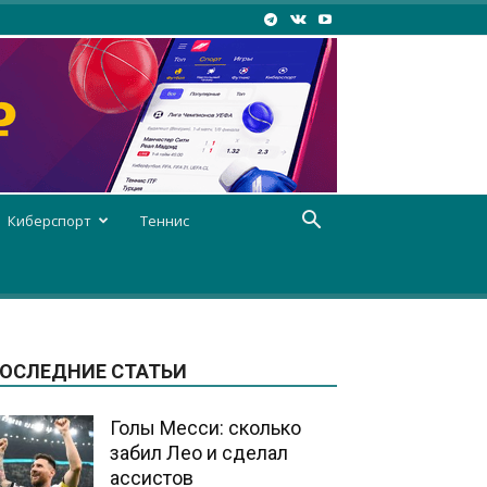
Киберспорт
Теннис
ОСЛЕДНИЕ СТАТЬИ
Голы Месси: сколько
забил Лео и сделал
ассистов