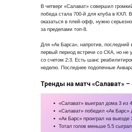
В четверг «Салават» совершил громкий 
победа стала 700-й для клуба в КХЛ. 
оказаться в плей-офф, нужно серьезн
за пределами топ-8.
Для «Ак Барса», напротив, последний
первый период встречи со СКА, но не
со счетом 2:3. Есть шанс реабилитиро
неделю. Последнее подопечные Анвара
Тренды на матч «Салават» – 
«Салават» выиграл дома 3 из 
«Салават» победил «Ак Барс» 
«Ак Барс» проиграл на выезде 
Тотал голов меньше 5.5 сыграл