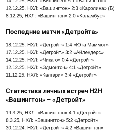
14.12.25, НХЛ: «Виннипег» 5:1 «Вашингтон»
12.12.25, НХЛ: «Вашингтон» 2:3 «Каролина» (Б)
8.12.25, НХЛ: «Вашингтон» 2:0 «Коламбус»
Последние матчи «Детройта»
18.12.25, НХЛ: «Детройт» 1:4 «Юта Маммот»
17.12.25, НХЛ: «Детройт» 3:2 «Айлендерс»
14.12.25, НХЛ: «Чикаго» 0:4 «Детройт»
12.12.25, НХЛ: «Эдмонтон» 4:1 «Детройт»
11.12.25, НХЛ: «Калгари» 3:4 «Детройт»
Статистика личных встреч H2H
«Вашингтон» – «Детройт»
19.3.25, НХЛ: «Вашингтон» 4:1 «Детройт»
8.3.25, НХЛ: «Вашингтон» 5:2 «Детройт»
30.12.24, НХЛ: «Детройт» 4:2 «Вашингтон»