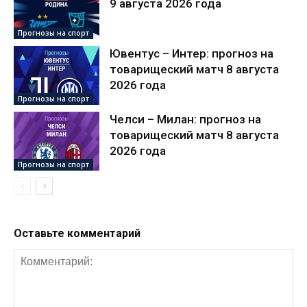
9 августа 2026 года
Прогнозы на спорт
Ювентус – Интер: прогноз на
товарищеский матч 8 августа
2026 года
Прогнозы на спорт
Челси – Милан: прогноз на
товарищеский матч 8 августа
2026 года
Прогнозы на спорт
Оставьте комментарий