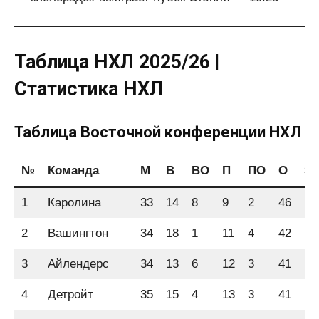
Таблица НХЛ 2025/26 |
Статистика НХЛ
Таблица Восточной конференции НХЛ
№
Команда
М
В
ВО
П
ПО
О
З
1
Каролина
33
14
8
9
2
46
11
2
Вашингтон
34
18
1
11
4
42
11
3
Айлендерс
34
13
6
12
3
41
10
4
Детройт
35
15
4
13
3
41
10