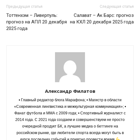
Предыдущая статья
Следующая статья
Тоттенхэм – Ливерпуль:
Салават – Ак Барс: прогноз
прогноз на АПЛ 20 декабря
на КХЛ 20 декабря 2025 года
2025 года
Александр Филатов
• Главный редактор блога Марафона; • Магистр в области
«Современная лингвистика и межкультурная коммуникация»; •
Фанат футбола и ММА с 2009 года; • Спортивный журналист с
2014 года. С 2021 года создаем и совершенствуем не просто
очередной продукт БК, а лучшие медиа о беттинге на
российском рынке, где любители спорта всегда могут быть в
курсе последних событий и приятно провести время