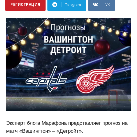
РЕГИСТРАЦИЯ
Telegram
VK
Эксперт блога Марафона представляет прогноз на
матч «Вашингтон» – «Детройт».