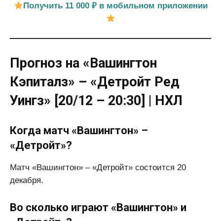
Получить 11 000 ₽ в мобильном приложении
Прогноз на «Вашингтон
Кэпиталз» – «Детройт Ред
Уингз» [20/12 – 20:30] | НХЛ
Когда матч «Вашингтон» –
«Детройт»?
Матч «Вашингтон» – «Детройт» состоится 20
декабря.
Во сколько играют «Вашингтон» и