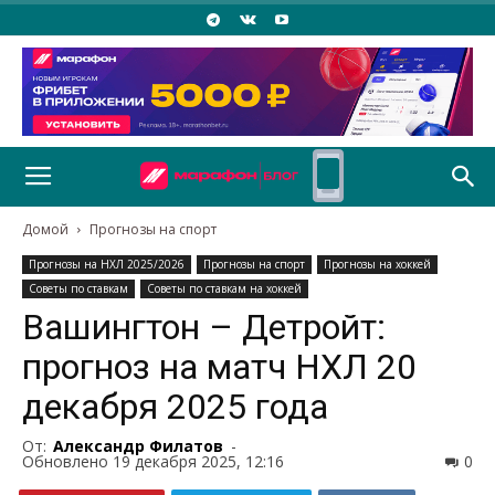
Домой
Прогнозы на спорт
Прогнозы на НХЛ 2025/2026
Прогнозы на спорт
Прогнозы на хоккей
Советы по ставкам
Советы по ставкам на хоккей
Вашингтон – Детройт:
прогноз на матч НХЛ 20
декабря 2025 года
От:
Александр Филатов
-
Обновлено 19 декабря 2025, 12:16
0