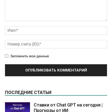
Запомнить мои данные
ПОСЛЕДНИЕ СТАТЬИ
Ставки от Chat GPT на сегодня |
Прогнозы от ИИ