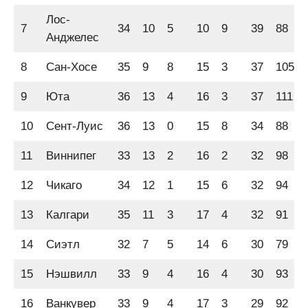
Лос-
7
34
10
5
10
9
39
88
Анджелес
8
Сан-Хосе
35
9
8
15
3
37
105
9
Юта
36
13
4
16
3
37
111
10
Сент-Луис
36
13
0
15
8
34
88
11
Виннипег
33
13
2
16
2
32
98
12
Чикаго
34
12
1
15
6
32
94
13
Калгари
35
11
3
17
4
32
91
14
Сиэтл
32
7
5
14
6
30
79
15
Нэшвилл
33
9
4
16
4
30
93
16
Ванкувер
33
9
4
17
3
29
92