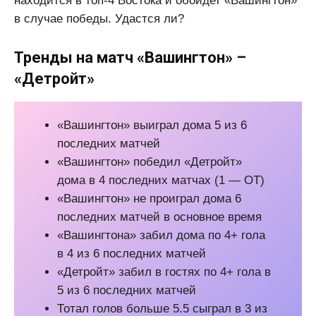
находится в топ-4 Востока и обойдет «Вашингтон»
в случае победы. Удастся ли?
Тренды на матч «Вашингтон» –
«Детройт»
«Вашингтон» выиграл дома 5 из 6
последних матчей
«Вашингтон» победил «Детройт»
дома в 4 последних матчах (1 — ОТ)
«Вашингтон» не проиграл дома 6
последних матчей в основное время
«Вашингтона» забил дома по 4+ гола
в 4 из 6 последних матчей
«Детройт» забил в гостях по 4+ гола в
5 из 6 последних матчей
Тотал голов больше 5.5 сыграл в 3 из