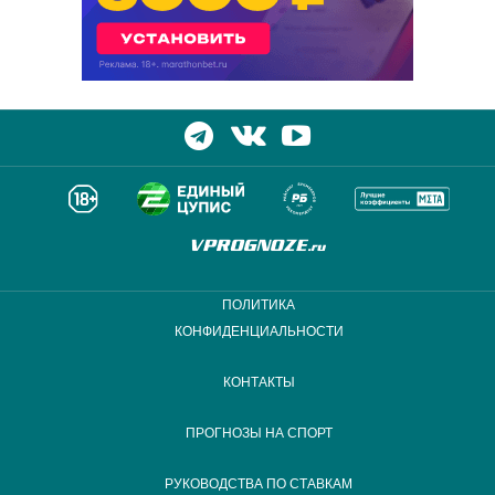
ПОЛИТИКА
КОНФИДЕНЦИАЛЬНОСТИ
КОНТАКТЫ
ПРОГНОЗЫ НА СПОРТ
РУКОВОДСТВА ПО СТАВКАМ