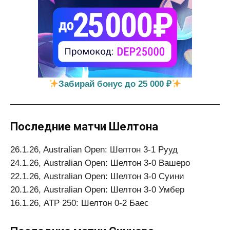
Забирай бонус до 25 000 ₽
Последние матчи Шелтона
26.1.26, Australian Open: Шелтон 3-1 Рууд
24.1.26, Australian Open: Шелтон 3-0 Вашеро
22.1.26, Australian Open: Шелтон 3-0 Суини
20.1.26, Australian Open: Шелтон 3-0 Умбер
16.1.26, ATP 250: Шелтон 0-2 Баес