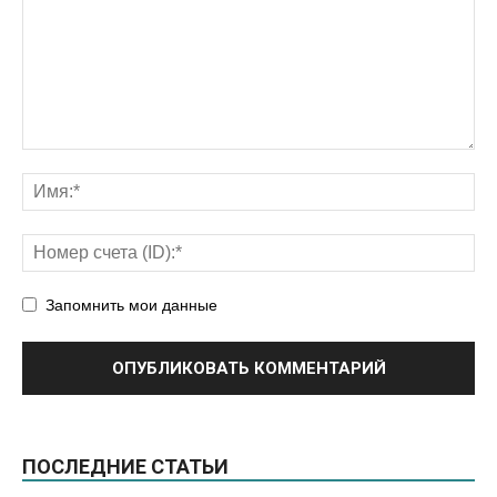
Запомнить мои данные
ПОСЛЕДНИЕ СТАТЬИ