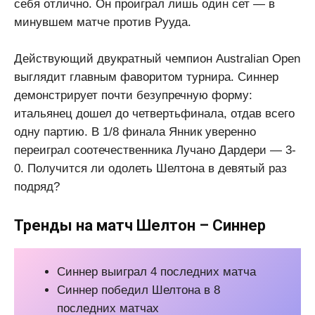
себя отлично. Он проиграл лишь один сет — в
минувшем матче против Рууда.
Действующий двукратный чемпион Australian Open
выглядит главным фаворитом турнира. Синнер
демонстрирует почти безупречную форму:
итальянец дошел до четвертьфинала, отдав всего
одну партию. В 1/8 финала Янник уверенно
переиграл соотечественника Лучано Дардери — 3-
0. Получится ли одолеть Шелтона в девятый раз
подряд?
Тренды на матч Шелтон – Синнер
Синнер выиграл 4 последних матча
Синнер победил Шелтона в 8
последних матчах