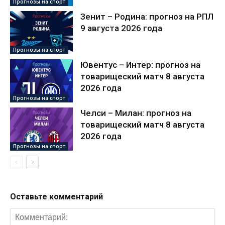
Прогнозы на спорт
Зенит – Родина: прогноз на РПЛ
9 августа 2026 года
Прогнозы на спорт
Ювентус – Интер: прогноз на
товарищеский матч 8 августа
2026 года
Прогнозы на спорт
Челси – Милан: прогноз на
товарищеский матч 8 августа
2026 года
Прогнозы на спорт
Оставьте комментарий