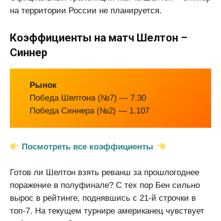
на территории России не планируется.
Коэффициенты на матч Шелтон –
Синнер
Рынок
Победа Шелтона (№7) — 7.30
Победа Синнера (№2) — 1.107
Посмотреть все коэффициенты
Готов ли Шелтон взять реванш за прошлогоднее
поражение в полуфинале? С тех пор Бен сильно
вырос в рейтинге, поднявшись с 21-й строчки в
топ-7. На текущем турнире американец чувствует