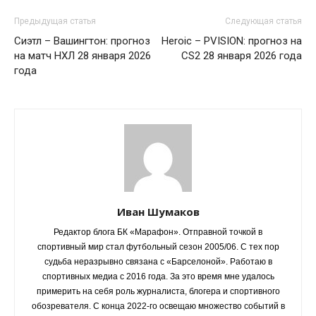
Предыдущая статья
Следующая статья
Сиэтл – Вашингтон: прогноз
Heroic – PVISION: прогноз на
на матч НХЛ 28 января 2026
CS2 28 января 2026 года
года
Иван Шумаков
Редактор блога БК «Марафон». Отправной точкой в
спортивный мир стал футбольный сезон 2005/06. С тех пор
судьба неразрывно связана с «Барселоной». Работаю в
спортивных медиа с 2016 года. За это время мне удалось
примерить на себя роль журналиста, блогера и спортивного
обозревателя. С конца 2022-го освещаю множество событий в