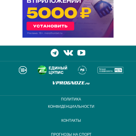
ПОЛИТИКА
КОНФИДЕНЦИАЛЬНОСТИ
КОНТАКТЫ
ПРОГНОЗЫ НА СПОРТ