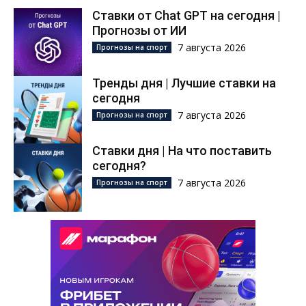
Ставки от Chat GPT на сегодня |
Прогнозы от ИИ
7 августа 2026
Прогнозы на спорт
Тренды дня | Лучшие ставки на
сегодня
7 августа 2026
Прогнозы на спорт
Ставки дня | На что поставить
сегодня?
7 августа 2026
Прогнозы на спорт