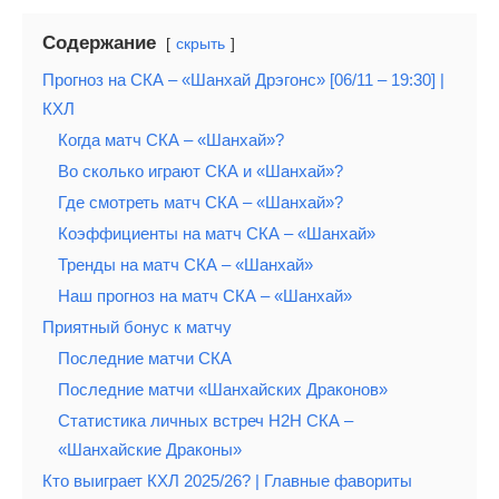
Содержание
скрыть
Прогноз на СКА – «Шанхай Дрэгонс» [06/11 – 19:30] |
КХЛ
Когда матч СКА – «Шанхай»?
Во сколько играют СКА и «Шанхай»?
Где смотреть матч СКА – «Шанхай»?
Коэффициенты на матч СКА – «Шанхай»
Тренды на матч СКА – «Шанхай»
Наш прогноз на матч СКА – «Шанхай»
Приятный бонус к матчу
Последние матчи СКА
Последние матчи «Шанхайских Драконов»
Статистика личных встреч H2H СКА –
«Шанхайские Драконы»
Кто выиграет КХЛ 2025/26? | Главные фавориты