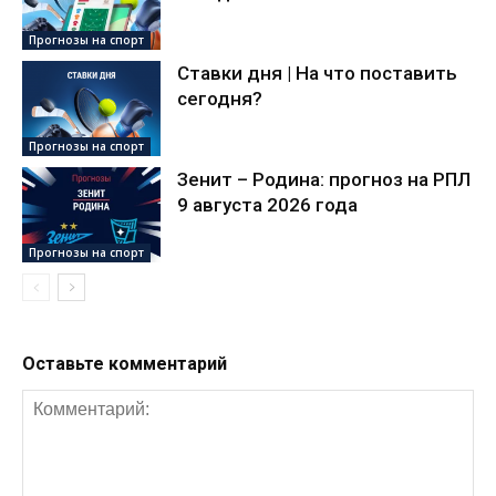
Прогнозы на спорт
Ставки дня | На что поставить
сегодня?
Прогнозы на спорт
Зенит – Родина: прогноз на РПЛ
9 августа 2026 года
Прогнозы на спорт
Оставьте комментарий