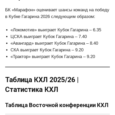
БК «Марафон» оценивает шансы команд на победу
в Кубке Гагарина 2026 следующим образом:
«Локомотив» выиграет Кубок Гагарина – 6.35
ЦСКА выиграет Кубок Гагарина – 7.40
«Авангард» выиграет Кубок Гагарина – 8.40
СКА выиграет Кубок Гагарина – 9.20
«Трактор» выиграет Кубок Гагарина – 9.20
Таблица КХЛ 2025/26 |
Статистика КХЛ
Таблица Восточной конференции КХЛ