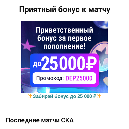
Приятный бонус к матчу
Забирай бонус до 25 000 ₽
Последние матчи СКА