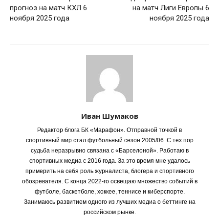
прогноз на матч КХЛ 6
на матч Лиги Европы 6
ноября 2025 года
ноября 2025 года
Иван Шумаков
Редактор блога БК «Марафон». Отправной точкой в
спортивный мир стал футбольный сезон 2005/06. С тех пор
судьба неразрывно связана с «Барселоной». Работаю в
спортивных медиа с 2016 года. За это время мне удалось
примерить на себя роль журналиста, блогера и спортивного
обозревателя. С конца 2022-го освещаю множество событий в
футболе, баскетболе, хоккее, теннисе и киберспорте.
Занимаюсь развитием одного из лучших медиа о беттинге на
российском рынке.