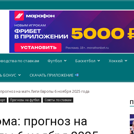
оводства по ставкам
Футбол
Баскетбол
Хоккей
Ь БОНУС
СКАЧАТЬ ПРИЛОЖЕНИЕ
 прогноз на матч Лиги Европы 6 ноября 2025 года
порт
Прогнозы на футбол
Советы по ставкам
П
ма: прогноз на