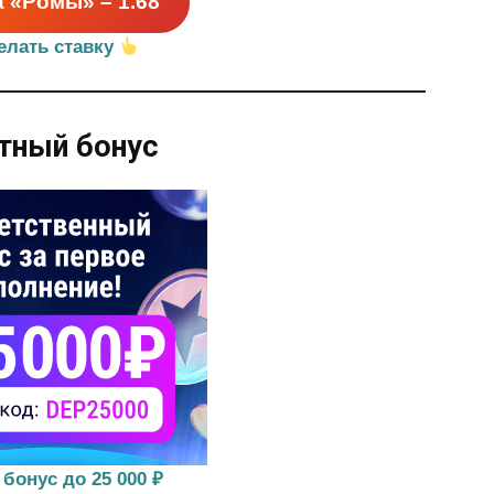
 «Ромы» – 1.68
лать ставку
тный бонус
бонус до 25 000 ₽