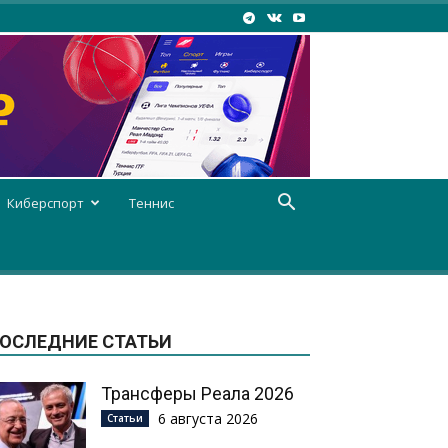
Киберспорт
Теннис
ОСЛЕДНИЕ СТАТЬИ
Трансферы Реала 2026
6 августа 2026
Статьи