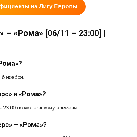
фициенты на Лигу Европы
 – «Рома» [06/11 – 23:00]
|
«Рома»?
 6 ноября.
рс» и «Рома»?
в 23:00 по московскому времени.
ерс» – «Рома»?