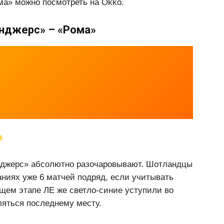
а» можно посмотреть на Okko.
нджерс» – «Рома»
йнджерс» абсолютно разочаровывают. Шотландцы
ниях уже 6 матчей подряд, если учитывать
щем этапе ЛЕ же светло-синие уступили во
вляться последнему месту.