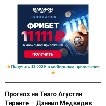
Получить 11 000 ₽ в мобильном приложении
Прогноз на Тиаго Агустин
Тиранте – Даниил Медведев