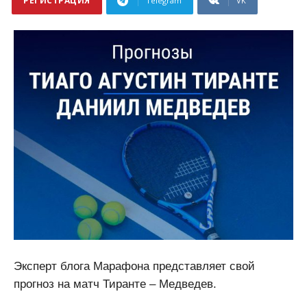
РЕГИСТРАЦИЯ
Telegram
VK
Эксперт блога Марафона представляет свой
прогноз на матч Тиранте – Медведев.