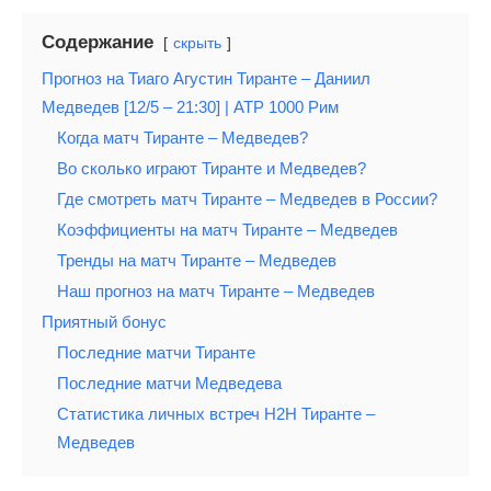
Содержание
скрыть
Прогноз на Тиаго Агустин Тиранте – Даниил
Медведев [12/5 – 21:30] | ATP 1000 Рим
Когда матч Тиранте – Медведев?
Во сколько играют Тиранте и Медведев?
Где смотреть матч Тиранте – Медведев в России?
Коэффициенты на матч Тиранте – Медведев
Тренды на матч Тиранте – Медведев
Наш прогноз на матч Тиранте – Медведев
Приятный бонус
Последние матчи Тиранте
Последние матчи Медведева
Статистика личных встреч H2H Тиранте –
Медведев