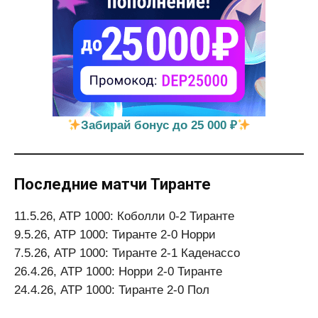
Забирай бонус до 25 000 ₽
Последние матчи Тиранте
11.5.26, ATP 1000: Коболли 0-2 Тиранте
9.5.26, ATP 1000: Тиранте 2-0 Норри
7.5.26, ATP 1000: Тиранте 2-1 Каденассо
26.4.26, ATP 1000: Норри 2-0 Тиранте
24.4.26, ATP 1000: Тиранте 2-0 Пол