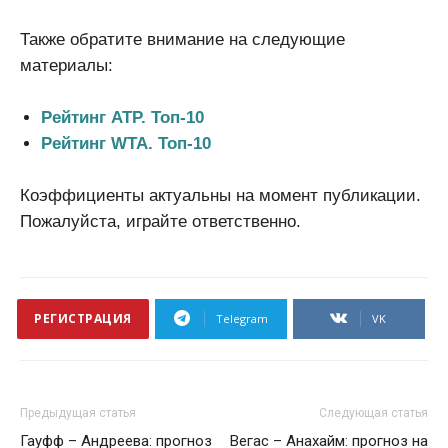
Также обратите внимание на следующие
материалы:
Рейтинг ATP. Топ-10
Рейтинг WTA. Топ-10
Коэффициенты актуальны на момент публикации.
Пожалуйста, играйте ответственно.
РЕГИСТРАЦИЯ
Telegram
VK
Предыдущая статья
Следующая статья
Гауфф – Андреева: прогноз
Вегас – Анахайм: прогноз на