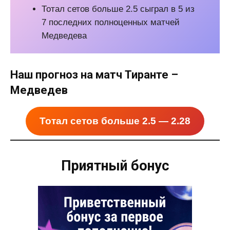
Тотал сетов больше 2.5 сыграл в 5 из
7 последних полноценных матчей
Медведева
Наш прогноз на матч Тиранте –
Медведев
Тотал сетов больше 2.5 — 2.28
Приятный бонус