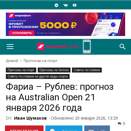
Домой
Прогнозы на спорт
Прогнозы на спорт
Прогнозы на теннис
Советы по ставкам
Советы по ставкам на другие виды спорта
Фариа – Рублев: прогноз
на Australian Open 21
января 2026 года
От:
Иван Шумаков
-
Обновлено 20 января 2026, 13:29
0