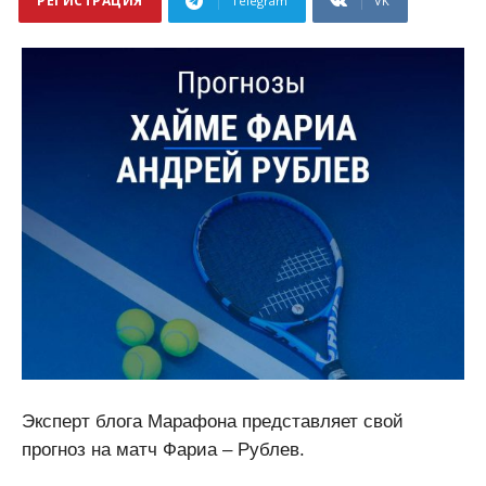
РЕГИСТРАЦИЯ
Telegram
VK
Эксперт блога Марафона представляет свой
прогноз на матч Фариа – Рублев.