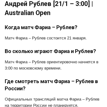
Андрей Рублев [21/1 – 3:00]
|
Australian Open
Когда матч Фариа – Рублев?
Матч Фариа – Рублев состоится 21 января.
Во сколько играют Фариа и Рублев?
Матч Фариа – Рублев ориентировочно начнется в
3:00 по московскому времени.
Где смотреть матч Фариа – Рублев в
России?
Официальных трансляций матча Фариа – Рублев
на территории России не планируется.