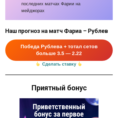
последних матчах Фарии на
мейджорах
Наш прогноз на матч Фариа – Рублев
Победа Рублева + тотал сетов
больше 3.5 — 2.22
Сделать ставку
Приятный бонус