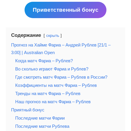
Приветственный бонус
Содержание
скрыть
Прогноз на Хайме Фариа – Андрей Рублев [21/1 –
3:00] | Australian Open
Когда матч Фариа – Рублев?
Во сколько играют Фариа и Рублев?
Где смотреть матч Фариа – Рублев в России?
Коэффициенты на матч Фариа – Рублев
Тренды на матч Фариа – Рублев
Наш прогноз на матч Фариа – Рублев
Приятный бонус
Последние матчи Фарии
Последние матчи Рублева