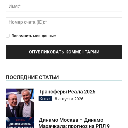
Запомнить мои данные
ПОСЛЕДНИЕ СТАТЬИ
Трансферы Реала 2026
8 августа 2026
Статьи
Динамо Москва – Динамо
Махачкала: прогноз на РПЛ 9