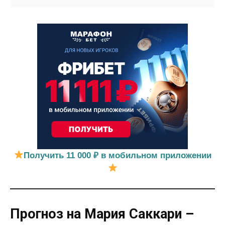
Получить 11 000 ₽ в мобильном приложении
Прогноз на Мария Саккари –