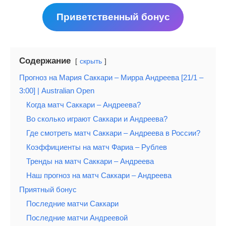
Приветственный бонус
Содержание
скрыть
Прогноз на Мария Саккари – Мирра Андреева [21/1 –
3:00] | Australian Open
Когда матч Саккари – Андреева?
Во сколько играют Саккари и Андреева?
Где смотреть матч Саккари – Андреева в России?
Коэффициенты на матч Фариа – Рублев
Тренды на матч Саккари – Андреева
Наш прогноз на матч Саккари – Андреева
Приятный бонус
Последние матчи Саккари
Последние матчи Андреевой