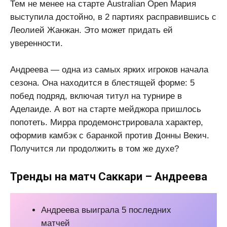
Тем не менее на старте Australian Open Мария
выступила достойно, в 2 партиях расправившись с
Леолией Жанжан. Это может придать ей
уверенности.
Андреева — одна из самых ярких игроков начала
сезона. Она находится в блестящей форме: 5
побед подряд, включая титул на турнире в
Аделаиде. А вот на старте мейджора пришлось
попотеть. Мирра продемонстрировала характер,
оформив камбэк с баранкой против Донны Векич.
Получится ли продолжить в том же духе?
Тренды на матч Саккари – Андреева
Андреева выиграла 5 последних
матчей