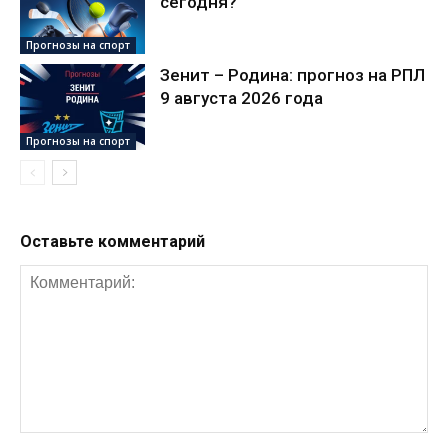
сегодня?
Прогнозы на спорт
Зенит – Родина: прогноз на РПЛ
9 августа 2026 года
Прогнозы на спорт
Оставьте комментарий