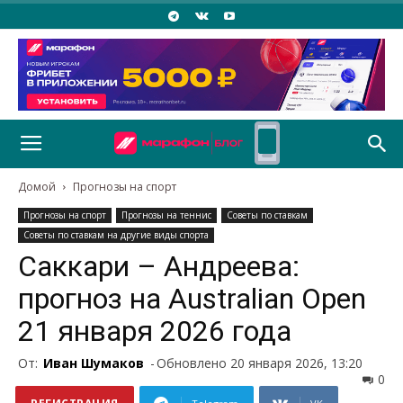
Домой
Прогнозы на спорт
Прогнозы на спорт
Прогнозы на теннис
Советы по ставкам
Советы по ставкам на другие виды спорта
Саккари – Андреева:
прогноз на Australian Open
21 января 2026 года
От:
Иван Шумаков
-
Обновлено 20 января 2026, 13:20
0