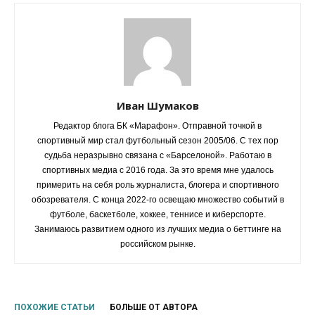
Иван Шумаков
Редактор блога БК «Марафон». Отправной точкой в
спортивный мир стал футбольный сезон 2005/06. С тех пор
судьба неразрывно связана с «Барселоной». Работаю в
спортивных медиа с 2016 года. За это время мне удалось
примерить на себя роль журналиста, блогера и спортивного
обозревателя. С конца 2022-го освещаю множество событий в
футболе, баскетболе, хоккее, теннисе и киберспорте.
Занимаюсь развитием одного из лучших медиа о беттинге на
российском рынке.
ПОХОЖИЕ СТАТЬИ
БОЛЬШЕ ОТ АВТОРА