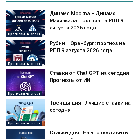
Динамо Москва – Динамо
Махачкала: прогноз на РПЛ 9
августа 2026 года
Прогнозы на спорт
Рубин – Оренбург: прогноз на
РПЛ 9 августа 2026 года
Прогнозы на спорт
Ставки от Chat GPT на сегодня |
Прогнозы от ИИ
Прогнозы на спорт
Тренды дня | Лучшие ставки на
сегодня
Прогнозы на спорт
Ставки дня | На что поставить