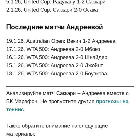
5.1.26, United Cup: Радукану 1-2 Саккари
2.1.26, United Cup: Саккари 2-0 Осака
Последние матчи Андреевой
19.1.26, Australian Open: Векич 1-2 Андреева
17.1.26, WTA 500: Андреева 2-0 Мбоко
16.1.26, WTA 500: Андреева 2-0 Шнайдер
15.1.26, WTA 500: Андреева 2-0 Джойнт
13.1.26, WTA 500: Андреева 2-0 Боузкова
Анализируйте матч Саккари – Андреева вместе с
БК Марафон. Не пропустите другие
п
р
огнозы на
теннис
.
Также обратите внимание на следующие
материалы: